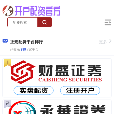
正规配资平台排行
更多
已收录
999
+家平台