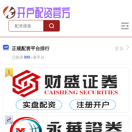
正规配资平台排行
更多
已收录
999
+家平台