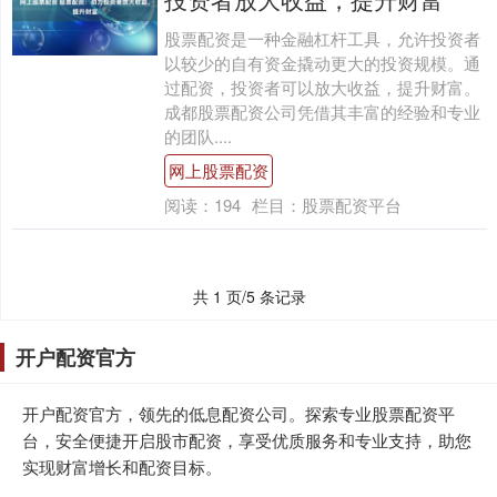
股票配资是一种金融杠杆工具，允许投资者
以较少的自有资金撬动更大的投资规模。通
过配资，投资者可以放大收益，提升财富。
成都股票配资公司凭借其丰富的经验和专业
的团队....
网上股票配资
阅读：
194
栏目：
股票配资平台
共 1 页/5 条记录
开户配资官方
开户配资官方，领先的低息配资公司。探索专业股票配资平
台，安全便捷开启股市配资，享受优质服务和专业支持，助您
实现财富增长和配资目标。