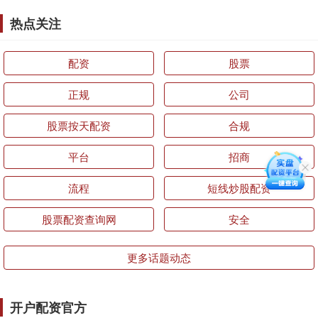
热点关注
配资
股票
正规
公司
股票按天配资
合规
平台
招商
流程
短线炒股配资
股票配资查询网
安全
更多话题动态
开户配资官方