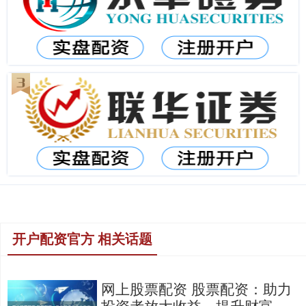
开户配资官方 相关话题
网上股票配资 股票配资：助力
投资者放大收益，提升财富