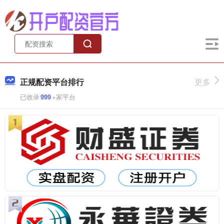
正规配资平台排行
更多
已收录
999
+家平台