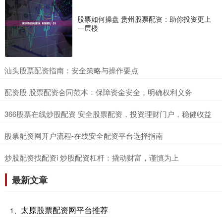
股票如何操盘 贵州股票配资：助你投资更上
一层楼
​汕头股票配资指南：安全策略与操作要点
​配资股 股票配资合同范本：保障资金安全，明确权利义务
​366股票在线炒股配资 安全股票配资，投资理财门户，稳健收益
​股票配资网开户流程-在线安全配资平台选择指南
​炒股配资找配资i 炒股配资杠杆：撬动财富，谨慎为上
最新文章
太原股票配资网平台推荐
1、