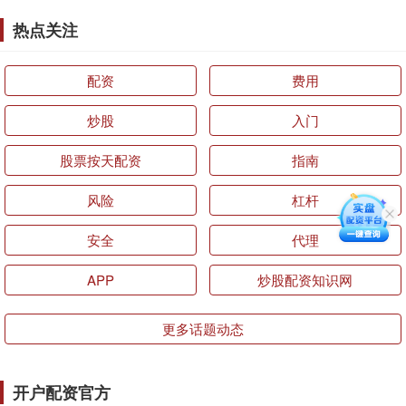
热点关注
配资
费用
炒股
入门
股票按天配资
指南
风险
杠杆
安全
代理
APP
炒股配资知识网
更多话题动态
开户配资官方