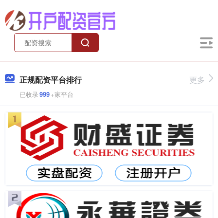
正规配资平台排行
更多
已收录
999
+家平台