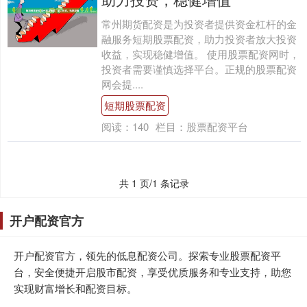
常州期货配资是为投资者提供资金杠杆的金
融服务短期股票配资，助力投资者放大投资
收益，实现稳健增值。 使用股票配资网时，
投资者需要谨慎选择平台。正规的股票配资
网会提....
短期股票配资
阅读：
140
栏目：
股票配资平台
共 1 页/1 条记录
开户配资官方
开户配资官方，领先的低息配资公司。探索专业股票配资平
台，安全便捷开启股市配资，享受优质服务和专业支持，助您
实现财富增长和配资目标。