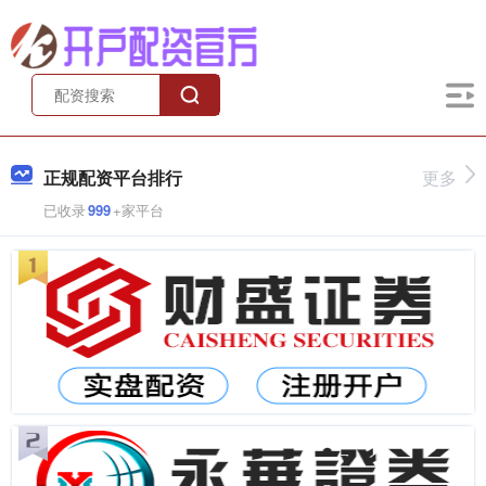
正规配资平台排行
更多
已收录
999
+家平台