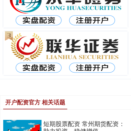
开户配资官方 相关话题
短期股票配资 常州期货配资：
助力投资，稳健增值