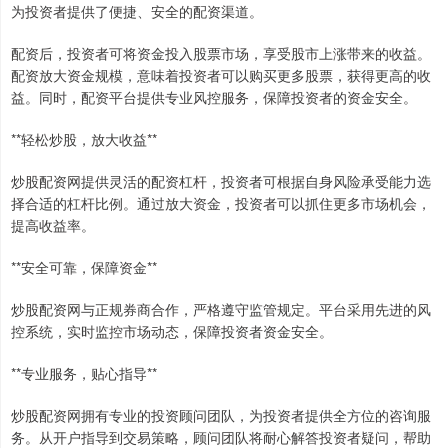
为投资者提供了便捷、安全的配资渠道。
配资后，投资者可将资金投入股票市场，享受股市上涨带来的收益。
配资放大资金规模，意味着投资者可以购买更多股票，获得更高的收
益。同时，配资平台提供专业风控服务，保障投资者的资金安全。
**轻松炒股，放大收益**
炒股配资网提供灵活的配资杠杆，投资者可根据自身风险承受能力选
择合适的杠杆比例。通过放大资金，投资者可以抓住更多市场机会，
提高收益率。
**安全可靠，保障资金**
炒股配资网与正规券商合作，严格遵守监管规定。平台采用先进的风
控系统，实时监控市场动态，保障投资者资金安全。
**专业服务，贴心指导**
炒股配资网拥有专业的投资顾问团队，为投资者提供全方位的咨询服
务。从开户指导到交易策略，顾问团队将耐心解答投资者疑问，帮助