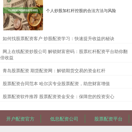
个人炒股加杠杆控股的合法方法与风险
​如何找股票配资客户 炒股配资学习：快速提升收益的秘诀
​网上在线配资炒股公司 解锁财富密码：股票杠杆配资平台助你翻
倍收益
​青岛股票配资 期货配资网：解锁期货交易的资金杠杆
​股票配资合同范本 哈尔滨专业股票配资，助您财富增值
​股票配资软件推荐 股票配资资金安全：保障您的投资安心
开户配资官方
低息配资公司
股票配资平台