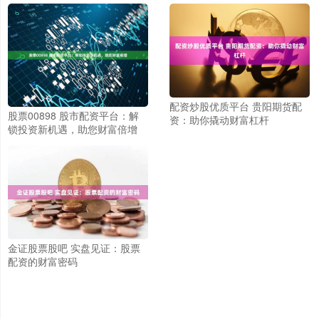
配资炒股优质平台 贵阳期货配
股票00898 股市配资平台：解
资：助你撬动财富杠杆
锁投资新机遇，助您财富倍增
金证股票股吧 实盘见证：股票
配资的财富密码