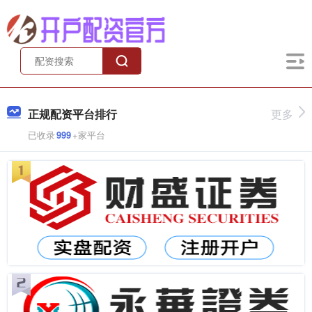
正规配资平台排行
更多
已收录
999
+家平台