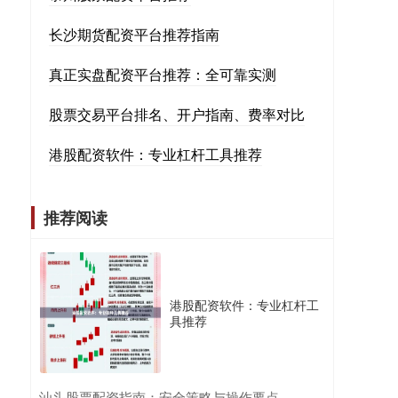
长沙期货配资平台推荐指南
真正实盘配资平台推荐：全可靠实测
股票交易平台排名、开户指南、费率对比
港股配资软件：专业杠杆工具推荐
推荐阅读
港股配资软件：专业杠杆工
具推荐
​汕头股票配资指南：安全策略与操作要点