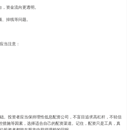
平台，资金流向更透明。
卡顿、掉线等问题。
应当注意：
础。投资者应当保持理性低息配资公司，不盲目追求高杠杆，不轻信
风控措施等因素，选择适合自己的配资渠道。记住，配资只是工具，真
位投资者都能在股市中获得理想的回报。