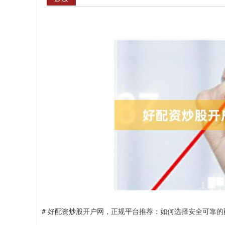
# 好配资炒股开户网，正规平台推荐：如何选择安全可靠的