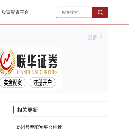
股票配资平台
更多
相关更新
泰州股票配资平台推荐