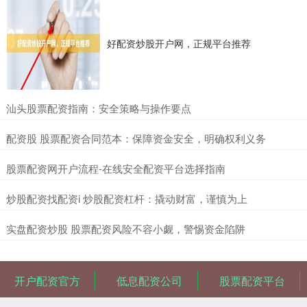
好配资炒股开户网，正规平台推荐
​汕头股票配资指南：安全策略与操作要点
​配资股 股票配资合同范本：保障资金安全，明确权利义务
​股票配资网开户流程-在线安全配资平台选择指南
​炒股配资找配资i 炒股配资杠杆：撬动财富，谨慎为上
​实盘配资炒股 股票配资风险不容小觑，警惕资金陷阱
开户配资官方
低息配资公司
股票配资平台