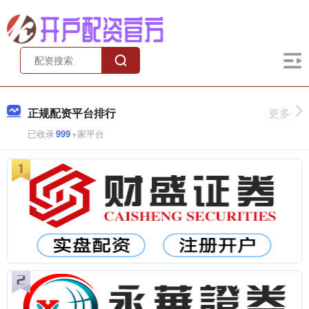
正规配资平台排行
更多
已收录
999
+家平台