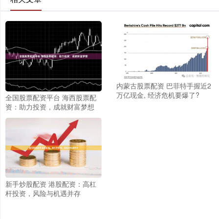
内蒙古股票配资 巴菲特手握近2
万亿现金, 经济危机要爆了?
全国股票配资平台 海西股票配
资：助力投资，成就财富梦想
新手炒股配资 港股配资：高杠
杆投资，风险与机遇并存