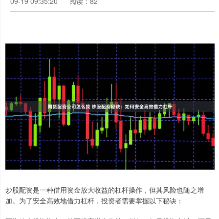
09-19 09:35:20
阅读：82
炒股配资是一种借用资金放大收益的杠杆操作，但其风险也随之增
加。为了安全高效地借力杠杆，投资者需要掌握以下秘诀：