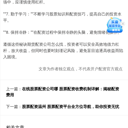
场中，应谨慎使用杠杆。
**7. 勤于学习：**不断学习股票知识和配资技巧，提高自己的投资水
平。
**8. 保持冷静：**在配资过程中保持冷静的头脑，避免情绪化操作。
遵循这些秘诀期货配资公司怎么找，投资者可以安全高效地借力杠
杆，放大收益，但同时也要时刻谨记风险，避免盲目追逐高收益而陷
入困境。
文章为作者独立观点，不代表开户配资官方观点
上一篇：
在线股票配资公司哪 股票配资收费机制详解：揭秘配资
费用
下一篇：
股票配资温州 股票配资平台全方位导航，助你投资无忧
相关文章