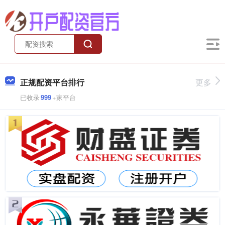
正规配资平台排行
更多
已收录
999
+家平台