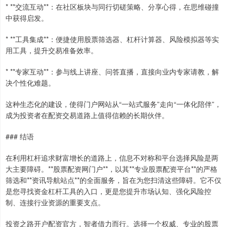
* **交流互动**：在社区板块与同行切磋策略、分享心得，在思维碰撞
中获得启发。
* **工具集成**：便捷使用股票筛选器、杠杆计算器、风险模拟器等实
用工具，提升交易准备效率。
* **专家互动**：参与线上讲座、问答直播，直接向业内专家请教，解
决个性化难题。
这种生态化的建设，使得门户网站从“一站式服务”走向“一体化陪伴”，
成为投资者在配资交易道路上值得信赖的长期伙伴。
### 结语
在利用杠杆追求财富增长的道路上，信息不对称和平台选择风险是两
大主要障碍。**股票配资网门户**，以其**专业股票配资平台**的严格
筛选和**资讯导航站点**的全面服务，旨在为您扫清这些障碍。它不仅
是您寻找资金杠杆工具的入口，更是您提升市场认知、强化风险控
制、连接行业资源的重要支点。
投资之路开户配资官方，智者借力而行。选择一个权威、专业的股票