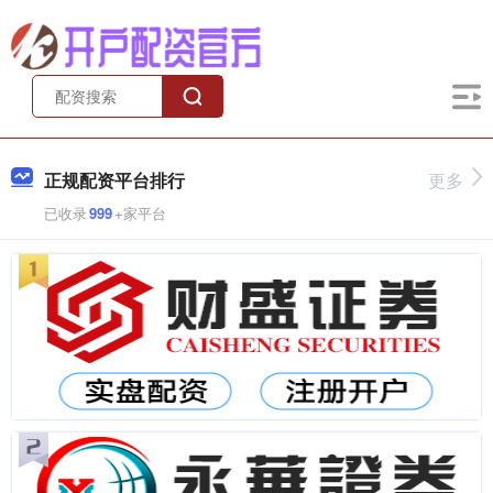
正规配资平台排行
更多
已收录
999
+家平台