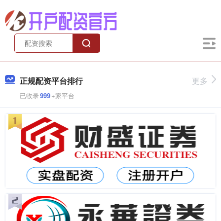
正规配资平台排行
更多
已收录
999
+家平台